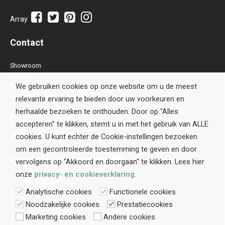
Array
Contact
Showroom
Kastenn
Waterstraat 28 B
We gebruiken cookies op onze website om u de meest
7001 BH Doetinchem
relevante ervaring te bieden door uw voorkeuren en
herhaalde bezoeken te onthouden. Door op "Alles
Stuur een WhatsApp
accepteren" te klikken, stemt u in met het gebruik van ALLE
0314-514106
contact@kastenn.nl
cookies. U kunt echter de Cookie-instellingen bezoeken
om een gecontroleerde toestemming te geven en door
Openingstijden
woonwinkel
vervolgens op "Akkoord en doorgaan" te klikken. Lees hier
onze
privacy- en cookieverklaring
.
Woensdag 10:00-17:00
Analytische cookies
Functionele cookies
Donderdag 10:00-17:00
Vrijdag 10:00-17:00
Noodzakelijke cookies
Prestatiecookies
Zaterdag 10:00-17:00
Marketing cookies
Andere cookies
Zondag 12:00-16:00