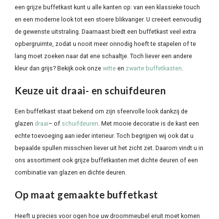
een grijze buffetkast kunt u alle kanten op: van een klassieke touch
en een moderne look tot een stoere blikvanger. U creëert eenvoudig
de gewenste uitstraling. Daarnaast biedt een buffetkast veel extra
opbergruimte, zodat u nooit meer onnodig hoeft te stapelen of te
lang moet zoeken naar dat ene schaaltje. Toch liever een andere
kleur dan grijs? Bekijk ook onze
witte
en
zwarte buffetkasten
.
Keuze uit draai- en schuifdeuren
Een buffetkast staat bekend om zijn sfeervolle look dankzij de
glazen
draai
– of
schuifdeuren
. Met mooie decoratie is de kast een
echte toevoeging aan ieder interieur. Toch begrijpen wij ook dat u
bepaalde spullen misschien liever uit het zicht zet. Daarom vindt u in
ons assortiment ook grijze buffetkasten met dichte deuren of een
combinatie van glazen en dichte deuren.
Op maat gemaakte buffetkast
Heeft u precies voor ogen hoe uw droommeubel eruit moet komen