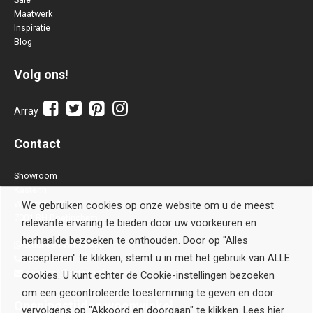
Maatwerk
Inspiratie
Blog
Volg ons!
Array
Contact
Showroom
Kastenn
Waterstraat 28 B
We gebruiken cookies op onze website om u de meest
7001 BH Doetinchem
relevante ervaring te bieden door uw voorkeuren en
herhaalde bezoeken te onthouden. Door op "Alles
Stuur een WhatsApp
accepteren" te klikken, stemt u in met het gebruik van ALLE
0314-514106
contact@kastenn.nl
cookies. U kunt echter de Cookie-instellingen bezoeken
om een gecontroleerde toestemming te geven en door
Openingstijden
woonwinkel
vervolgens op "Akkoord en doorgaan" te klikken. Lees hier