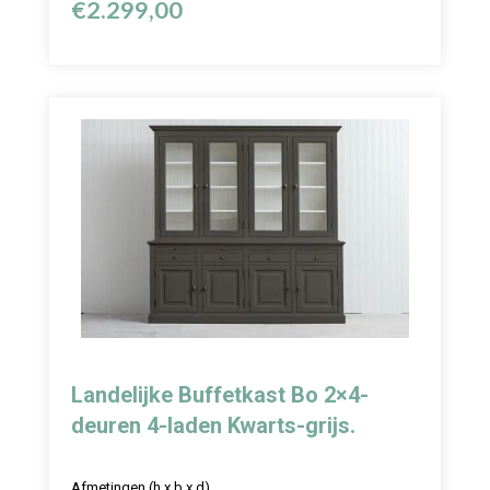
€
2.299,00
Landelijke Buffetkast Bo 2×4-
deuren 4-laden Kwarts-grijs.
Afmetingen (h x b x d)