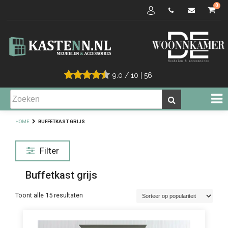
0
9.0
/
10
|
56
HOME
BUFFETKAST GRIJS
Filter
Buffetkast grijs
Gesorteerd
Toont alle 15 resultaten
op
populariteit