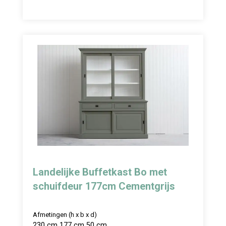
Landelijke Buffetkast Bo met
schuifdeur 177cm Cementgrijs
Afmetingen (h x b x d)
230 cm 177 cm 50 cm