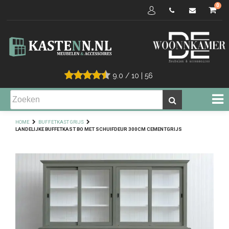
0
9.0
/
10
|
56
HOME
BUFFETKAST GRIJS
LANDELIJKE BUFFETKAST BO MET SCHUIFDEUR 300CM CEMENTGRIJS