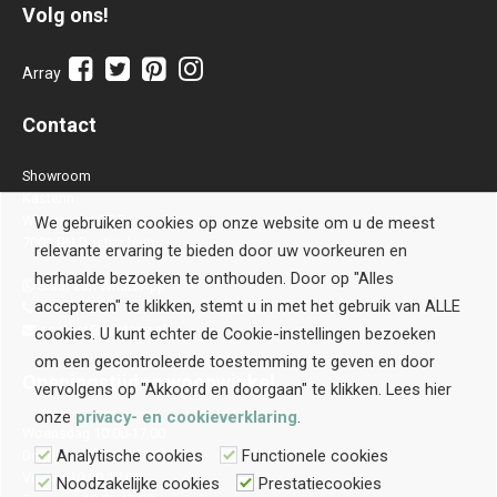
Volg ons!
Array
Contact
Showroom
Kastenn
Waterstraat 28 B
We gebruiken cookies op onze website om u de meest
7001 BH Doetinchem
relevante ervaring te bieden door uw voorkeuren en
herhaalde bezoeken te onthouden. Door op "Alles
Stuur een WhatsApp
accepteren" te klikken, stemt u in met het gebruik van ALLE
0314-514106
contact@kastenn.nl
cookies. U kunt echter de Cookie-instellingen bezoeken
om een gecontroleerde toestemming te geven en door
Openingstijden
woonwinkel
vervolgens op "Akkoord en doorgaan" te klikken. Lees hier
onze
privacy- en cookieverklaring
.
Woensdag 10:00-17:00
Analytische cookies
Functionele cookies
Donderdag 10:00-17:00
Vrijdag 10:00-17:00
Noodzakelijke cookies
Prestatiecookies