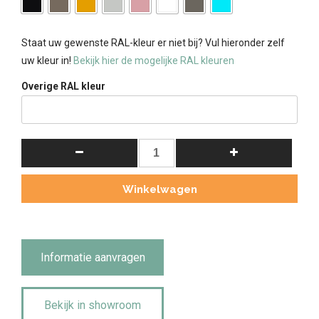
Staat uw gewenste RAL-kleur er niet bij? Vul hieronder zelf
uw kleur in!
Bekijk hier de mogelijke RAL kleuren
Overige RAL kleur
Landelijke
Buffetkast
Bo
Winkelwagen
met
Schuifdeur
300cm
Cementgrijs
Informatie aanvragen
aantal
Bekijk in showroom