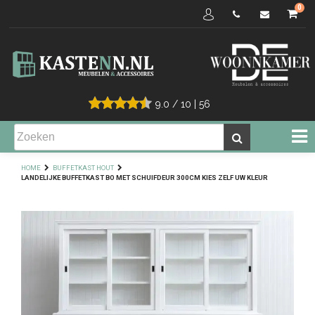
0
9.0
/
10
|
56
HOME
BUFFETKAST HOUT
LANDELIJKE BUFFETKAST BO MET SCHUIFDEUR 300CM KIES ZELF UW KLEUR