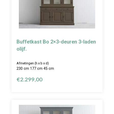
Buffetkast Bo 2×3-deuren 3-laden
olijf.
Afmetingen (h x b x d)
230 cm 177 cm 45 cm
€
2.299,00