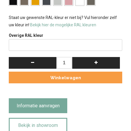
Staat uw gewenste RAL-kleur er niet bij? Vul hieronder zelf
uw kleur in!
Bekijk hier de mogelijke RAL kleuren
Overige RAL kleur
Landelijke
Buffetkast
Bo
Winkelwagen
met
Schuifdeur
300cm
kies
Informatie aanvragen
zelf
uw
Bekijk in showroom
kleur