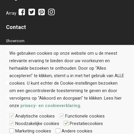
Array
Contact
Showroom
Kastenn
Waterstraat 28 B
We gebruiken cookies op onze website om u de meest
7001 BH Doetinchem
relevante ervaring te bieden door uw voorkeuren en
herhaalde bezoeken te onthouden. Door op "Alles
Stuur een WhatsApp
accepteren" te klikken, stemt u in met het gebruik van ALLE
0314-514106
contact@kastenn.nl
cookies. U kunt echter de Cookie-instellingen bezoeken
om een gecontroleerde toestemming te geven en door
Openingstijden
woonwinkel
vervolgens op "Akkoord en doorgaan" te klikken. Lees hier
onze
privacy- en cookieverklaring
.
Woensdag 10:00-17:00
Analytische cookies
Functionele cookies
Donderdag 10:00-17:00
Vrijdag 10:00-17:00
Noodzakelijke cookies
Prestatiecookies
Zaterdag 10:00-17:00
Marketing cookies
Andere cookies
Zondag 12:00-16:00