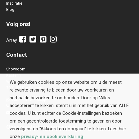
Inspiratie
Blog
Volg ons!
Array
Contact
Showroom
Kastenn
Waterstraat 28 B
We gebruiken cookies op onze website om u de meest
7001 BH Doetinchem
relevante ervaring te bieden door uw voorkeuren en
herhaalde bezoeken te onthouden. Door op "Alles
Stuur een WhatsApp
accepteren" te klikken, stemt u in met het gebruik van ALLE
0314-514106
contact@kastenn.nl
cookies. U kunt echter de Cookie-instellingen bezoeken
om een gecontroleerde toestemming te geven en door
Openingstijden
woonwinkel
vervolgens op "Akkoord en doorgaan" te klikken. Lees hier
onze
privacy- en cookieverklaring
.