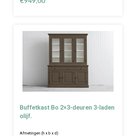
€
949,00
Buffetkast Bo 2×3-deuren 3-laden
olijf.
Afmetingen (h x b x d)