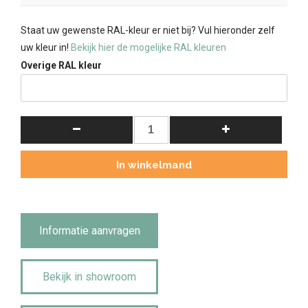
Staat uw gewenste RAL-kleur er niet bij? Vul hieronder zelf
uw kleur in!
Bekijk hier de mogelijke RAL kleuren
Overige RAL kleur
Landelijke
Buffetkast
Boxx
In winkelmand
2x2-
deuren
2-
laden
Informatie aanvragen
richmond.
aantal
Bekijk in showroom