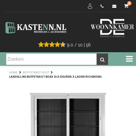
0
9.0
/
10
|
56
HOME
BUFFETKAST HOUT
LANDELIJKE BUFFETKAST BOXX 2×2-DEUREN 2-LADEN RICHMOND.