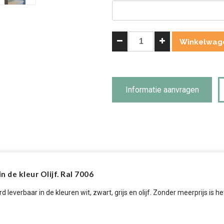
Landelijke
Winkelwag
Buffetkast
Bo
met
Schuifdeur
Informatie aanvragen
300cm
Olijf
.
aantal
 de kleur Olijf. Ral 7006
rd leverbaar in de kleuren wit, zwart, grijs en olijf. Zonder meerprijs is 