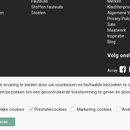
Fauteuils
Merken
Stoffen fauteuils
Klachtenpr
en
Stoelen
Algemene V
Privacy Poli
Sale
Maatwerk
Inspiratie
Blog
Volg ons
Array
ervaring te bieden door uw voorkeuren en herhaalde bezoeken te ont
ingen bezoeken om een gecontroleerde toestemming te geven en door 
ijke cookies
Prestatiecookies
Marketing cookies
And
eau
eren