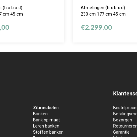
 (h x b x d)
Afmetingen (h x b x d)
7 cm 45 cm
230 cm 177 cm 45 cm
,00
€
2.299,00
Klantens
Zitmeubelen
Bestelproce
Banken
Betalingsmo
Bank op maat
Bezorgen
Leren banken
Retournere
Stoffen banken
Garantie