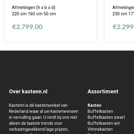
Afmetingen (h x b x d)
Afmetingen
220 cm 160 cm 50 cm
230 cm 17
€
2.799,00
€
2.299
Over kastenn.nl
Assortiment
Kastenn is dé kastenwinkel van
Kasten
Nederland waar al uw kastenwensen
Buffetkasten
in vervulling gaan. U vindt bij ons niet
Buffetkasten zwart
alleen de laatste trends voor
Buffetkasten wit
verbazingwekkend lage prijzen,
Vitrinekasten