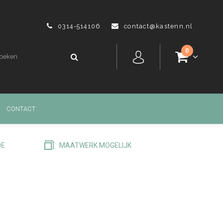
0314-514106
contact@kastenn.nl
0
CONTACT
DE
MAATWERK MOGELIJK