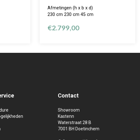
Afmetingen (h x b x d)
230 cm 230 cm 45 cm
€
2.799,00
ervice
Contact
dure
Showroom
gelijkheden
Kastenn
Waterstraat 28 B
n
7001 BH Doetinchem