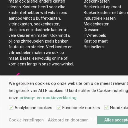
maar ook allerlei andere kasten
Boekenkasten
ideeën. Kastenn heeft voor elke
Boekenkast op maat
kastenliefhebber wat wils. In ons
Boekenkasten met deur
aanbod vindt u buffetkasten,
Industriële kasten
vitrinekasten, boekenkasten,
Meidenkasten
dressoirs en industriële kasten in
Dressoirs
vele kleuren en maten. Ook vindt u
TV-meubels
bij ons zitmeubelen zoals banken,
Kast op maat
fauteuils en stoelen. Veel kasten en
Bestsellers
zitmeubelen maken we ook op
maat. Bestel eenvoudig online of
kom eens langs in onze woonwinkel.
We gebruiken cookies op onze website om u de meest relevante 
het gebruik van ALLE cookies. U kunt echter de Cookie-instell
onze
privacy- en cookieverklaring
.
Analytische cookies
Functionele cookies
Noodzakel
Copyright kastenn 2018 | Powered by
iClicks Online Marketing Bur
Cookie instellingen
Akkoord en doorgaan
Alles accept