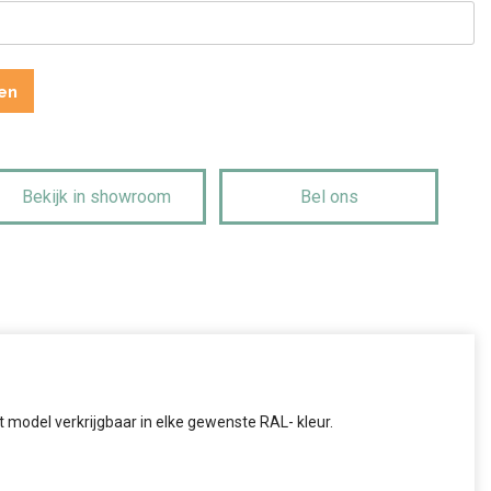
en
Bekijk in showroom
Bel ons
het model verkrijgbaar in elke gewenste RAL- kleur.