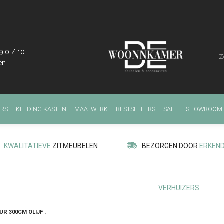
9.0
/
10
en
IRS
KLEDING KASTEN
MAATWERK
BESTSELLERS
SALE
SHOWROOM
KWALITATIEVE
ZITMEUBELEN
BEZORGEN DOOR
ERKEN
VERHUIZERS
R 300CM OLIJF .