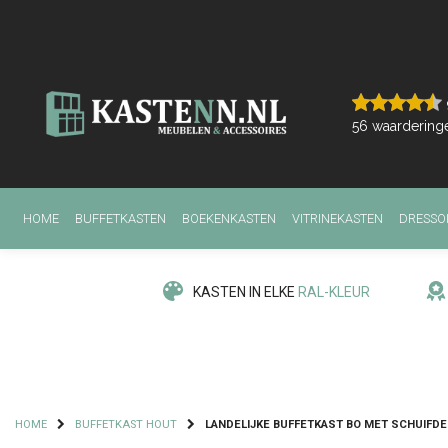
56
waardering
HOME
BUFFETKASTEN
BOEKENKASTEN
VITRINEKASTEN
DRESSO
KASTEN IN ELKE
RAL-KLEUR
HOME
BUFFETKAST HOUT
LANDELIJKE BUFFETKAST BO MET SCHUIFDEU