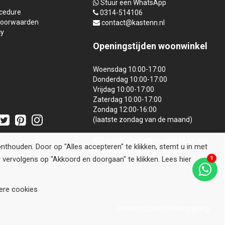
Stuur een WhatsApp
ocedure
0314-514106
oorwaarden
contact@kastenn.nl
cy
Openingstijden
woonwinkel
Woensdag 10:00-17:00
Donderdag 10:00-17:00
Vrijdag 10:00-17:00
!
Zaterdag 10:00-17:00
Zondag 12:00-16:00
(laatste zondag van de maand)
Wilt u een afspraak maken stuur dan
houden. Door op "Alles accepteren" te klikken, stemt u in met
een mail naar
info@kastenn.nl
vervolgens op "Akkoord en doorgaan" te klikken. Lees hier
1
ere cookies
Contact
|
Links
|
Privacy policy