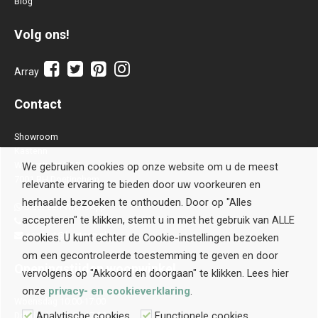
Blog
Volg ons!
Array
Contact
Showroom
Kastenn
Waterstraat 28 B
We gebruiken cookies op onze website om u de meest
7001 BH Doetinchem
relevante ervaring te bieden door uw voorkeuren en
herhaalde bezoeken te onthouden. Door op "Alles
Stuur een WhatsApp
accepteren" te klikken, stemt u in met het gebruik van ALLE
0314-514106
contact@kastenn.nl
cookies. U kunt echter de Cookie-instellingen bezoeken
om een gecontroleerde toestemming te geven en door
Openingstijden
woonwinkel
vervolgens op "Akkoord en doorgaan" te klikken. Lees hier
onze
privacy- en cookieverklaring
.
Woensdag 10:00-17:00
Analytische cookies
Functionele cookies
Donderdag 10:00-17:00