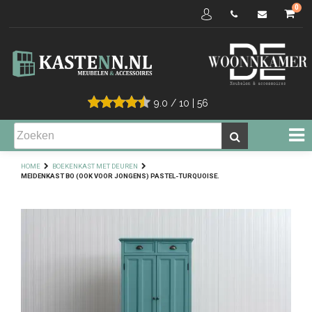
0
9.0
/
10
|
56
HOME
BOEKENKAST MET DEUREN
MEIDENKAST BO (OOK VOOR JONGENS) PASTEL-TURQUOISE.