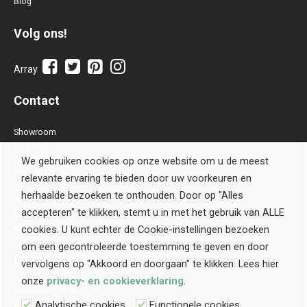
Blog
Volg ons!
Array
Contact
Showroom
Kastenn
Waterstraat 28 B
We gebruiken cookies op onze website om u de meest
7001 BH Doetinchem
relevante ervaring te bieden door uw voorkeuren en
herhaalde bezoeken te onthouden. Door op "Alles
Stuur een WhatsApp
accepteren" te klikken, stemt u in met het gebruik van ALLE
0314-514106
contact@kastenn.nl
cookies. U kunt echter de Cookie-instellingen bezoeken
om een gecontroleerde toestemming te geven en door
Openingstijden
woonwinkel
vervolgens op "Akkoord en doorgaan" te klikken. Lees hier
onze
privacy- en cookieverklaring
.
Woensdag 10:00-17:00
Analytische cookies
Functionele cookies
Donderdag 10:00-17:00