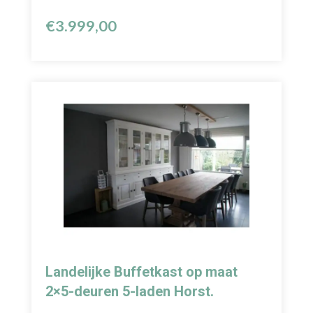
€
3.999,00
Landelijke Buffetkast op maat
2×5-deuren 5-laden Horst.