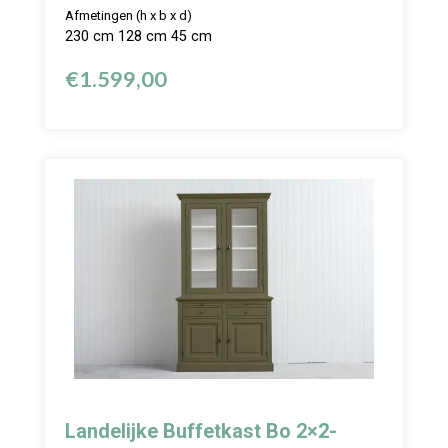
Afmetingen (h x b x d)
230 cm 128 cm 45 cm
€
1.599,00
Landelijke Buffetkast Bo 2×2-