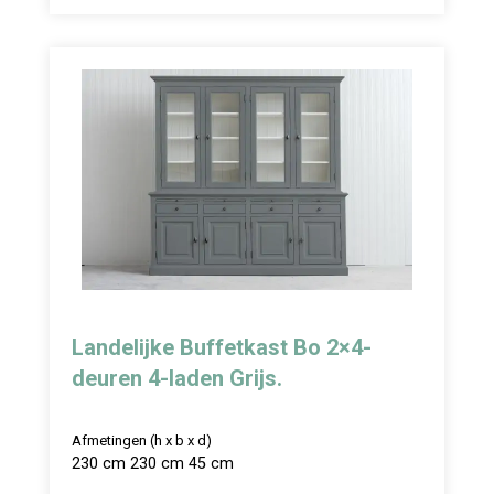
Landelijke Buffetkast Bo 2×4-
deuren 4-laden Grijs.
Afmetingen (h x b x d)
230 cm 230 cm 45 cm