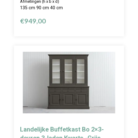
Afmetingen (h x b x d)
135 cm 90 cm 40 cm
€
949,00
Landelijke Buffetkast Bo 2×3-
deuren 3-laden Kwarts -Grijs