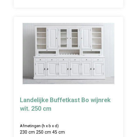
Landelijke Buffetkast Bo wijnrek
wit. 250 cm
Afmetingen (h x b x d)
230 cm 250 cm 45 cm