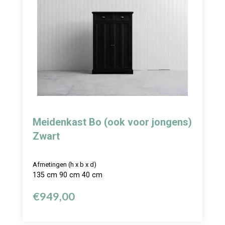
Meidenkast Bo (ook voor jongens)
Zwart
Afmetingen (h x b x d)
135 cm 90 cm 40 cm
€
949,00