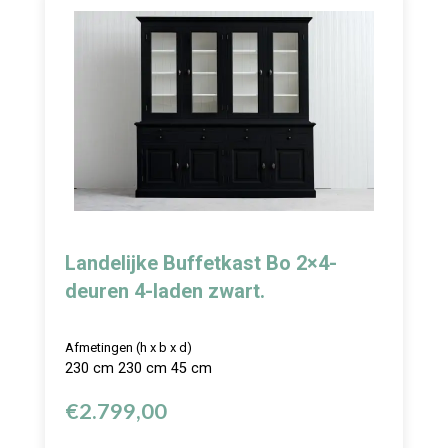
Landelijke Buffetkast Bo 2×4-
deuren 4-laden zwart.
Afmetingen (h x b x d)
230 cm 230 cm 45 cm
€
2.799,00