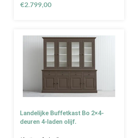
€
2.799,00
Landelijke Buffetkast Bo 2×4-
deuren 4-laden olijf.