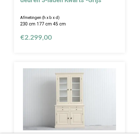
Afmetingen (h x b x d)
230 cm 177 cm 45 cm
€
2.299,00