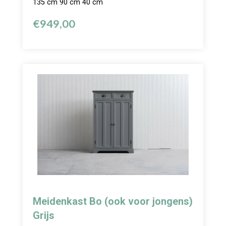
135 cm 90 cm 40 cm
€
949,00
Meidenkast Bo (ook voor jongens)
Grijs