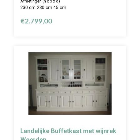
Afmetingen (h x b x d)
230 cm 230 cm 45 cm
€
2.799,00
Landelijke Buffetkast met wijnrek
Woerden.