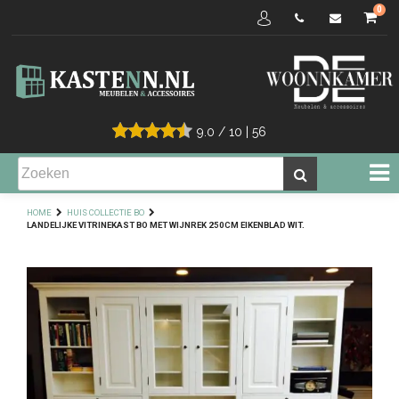
0
9.0
/
10
|
56
HOME
HUIS COLLECTIE BO
LANDELIJKE VITRINEKAST BO MET WIJNREK 250CM EIKENBLAD WIT.