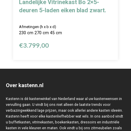
Landelijke Vitrinekast Bo 2×5-
deuren 5-laden eiken blad zwart.
Afmetingen (h x b x d)
230 cm 270 cm 45 cm
€
3.799,00
Over kastenn.nl
Kastenn is dé kastenwinkel van Nederland waar al uw kastenwensen in
vervulling gaan. U vindt bij ons niet alleen de laatste trends voor
verbazingwekkend lage prijzen, maar ook allerlei andere kasten ideeën.
Kastenn heeft voor elke kastenliefhebber wat wils. In ons aanbod vindt
u buffetkasten, vitrinekasten, boekenkasten, dressoirs en industriële
kasten in vele kleuren en maten. Ook vindt u bij ons zitmeubelen zoals