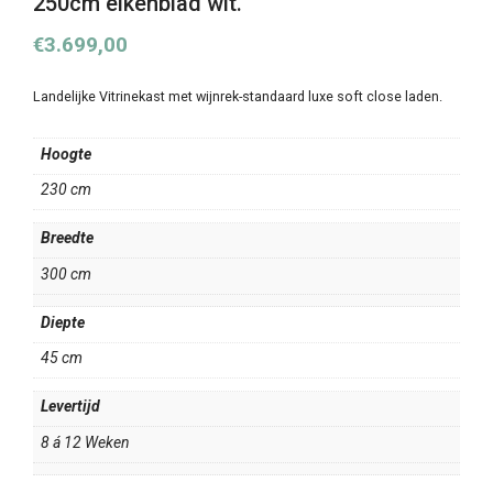
250cm eikenblad wit.
€
3.699,00
Landelijke Vitrinekast met wijnrek-standaard luxe soft close laden.
Hoogte
230 cm
Breedte
300 cm
Diepte
45 cm
Levertijd
8 á 12 Weken