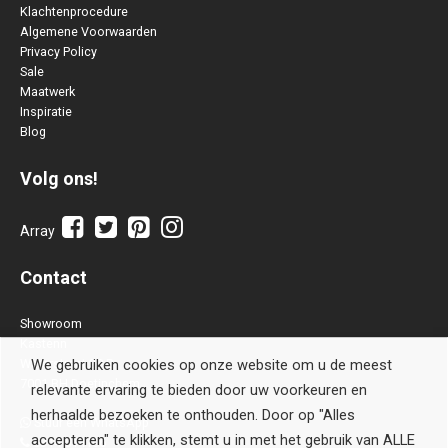
Klachtenprocedure
Algemene Voorwaarden
Privacy Policy
Sale
Maatwerk
Inspiratie
Blog
Volg ons!
Array
Contact
Showroom
Kastenn
Waterstraat 28 B
We gebruiken cookies op onze website om u de meest
7001 BH Doetinchem
relevante ervaring te bieden door uw voorkeuren en
herhaalde bezoeken te onthouden. Door op "Alles
Stuur een WhatsApp
accepteren" te klikken, stemt u in met het gebruik van ALLE
0314-514106