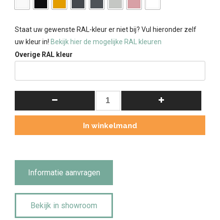
Staat uw gewenste RAL-kleur er niet bij? Vul hieronder zelf
uw kleur in!
Bekijk hier de mogelijke RAL kleuren
Overige RAL kleur
Landelijke
Buffetkast
Bo
In winkelmand
met
Schuifdeur
270cm
Olijf.
Informatie aanvragen
aantal
Bekijk in showroom