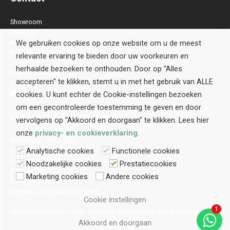
Showroom
Kastenn
Waterstraat 28 B
We gebruiken cookies op onze website om u de meest
7001 BH Doetinchem
relevante ervaring te bieden door uw voorkeuren en
herhaalde bezoeken te onthouden. Door op "Alles
Stuur een WhatsApp
accepteren" te klikken, stemt u in met het gebruik van ALLE
0314-514106
contact@kastenn.nl
cookies. U kunt echter de Cookie-instellingen bezoeken
om een gecontroleerde toestemming te geven en door
Openingstijden
woonwinkel
vervolgens op "Akkoord en doorgaan" te klikken. Lees hier
onze
privacy- en cookieverklaring
.
Woensdag 10:00-17:00
Analytische cookies
Functionele cookies
Donderdag 10:00-17:00
Vrijdag 10:00-17:00
Noodzakelijke cookies
Prestatiecookies
Zaterdag 10:00-17:00
Marketing cookies
Andere cookies
Zondag 12:00-16:00
(laatste zondag van de maand)
Cookie instellingen
1
Wilt u een afspraak maken stuur dan een mail naar
info@kastenn.nl
Akkoord en doorgaan