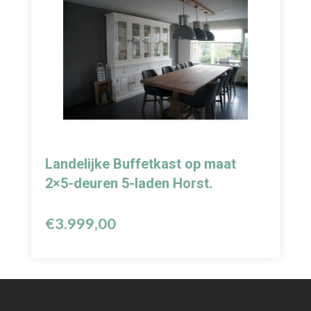
Landelijke Buffetkast op maat
2×5-deuren 5-laden Horst.
€
3.999,00