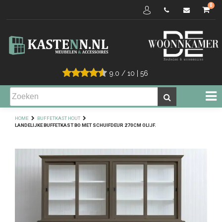
0
9.0
/
10
|
56
HOME
BUFFETKAST HOUT
LANDELIJKE BUFFETKAST BO MET SCHUIFDEUR 270CM OLIJF.