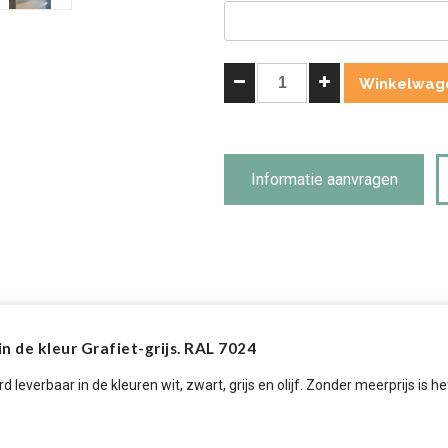
Landelijke
Winkelwag
Buffetkast
Bo
met
schuifdeur
Informatie aanvragen
177cm
Grafietgrijs.
aantal
 de kleur Grafiet-grijs. RAL 7024
rd leverbaar in de kleuren wit, zwart, grijs en olijf. Zonder meerprijs is 