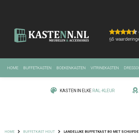
56
waardering
HOME
BUFFETKASTEN
BOEKENKASTEN
VITRINEKASTEN
DRESSO
KASTEN IN ELKE
RAL-KLEUR
HOME
BUFFETKAST HOUT
LANDELIJKE BUFFETKAST BO MET SCHUIFDE