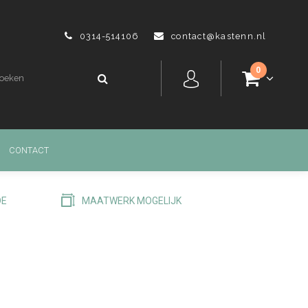
0314-514106
contact@kastenn.nl
0
CONTACT
DE
MAATWERK MOGELIJK