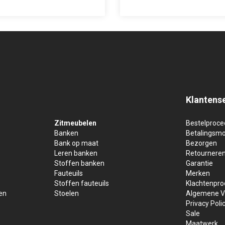
Klantens
Zitmeubelen
Bestelproce
Banken
Betalingsmo
Bank op maat
Bezorgen
Leren banken
Retournere
Stoffen banken
Garantie
Fauteuils
Merken
Stoffen fauteuils
Klachtenpr
en
Stoelen
Algemene V
Privacy Poli
Sale
Maatwerk