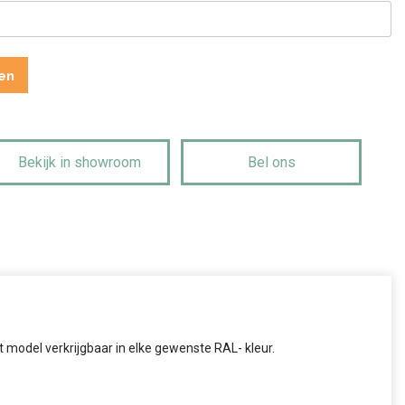
en
Bekijk in showroom
Bel ons
het model verkrijgbaar in elke gewenste RAL- kleur.