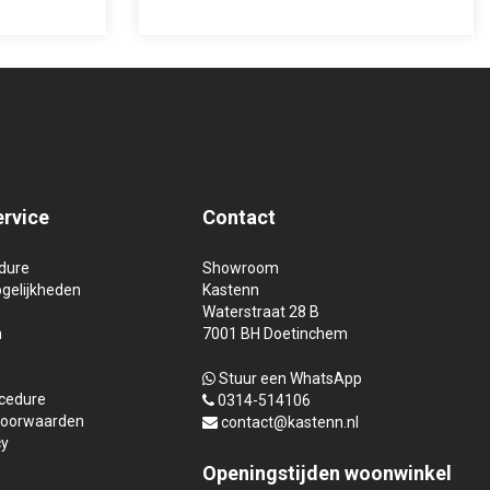
ervice
Contact
dure
Showroom
gelijkheden
Kastenn
Waterstraat 28 B
n
7001 BH Doetinchem
Stuur een WhatsApp
ocedure
0314-514106
oorwaarden
contact@kastenn.nl
cy
Openingstijden
woonwinkel