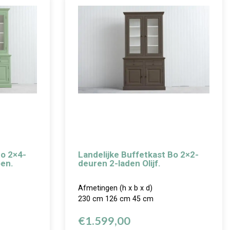
Bo 2×4-
Landelijke Buffetkast Bo 2×2-
oen.
deuren 2-laden Olijf.
Afmetingen (h x b x d)
230 cm 126 cm 45 cm
€
1.599,00