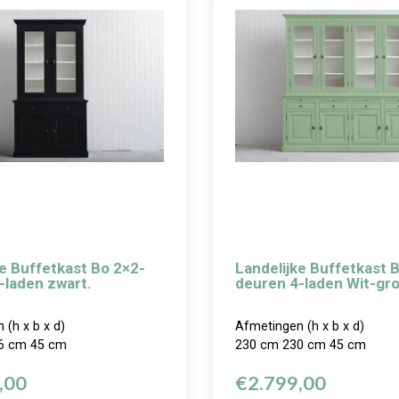
ke Buffetkast Bo 2×2-
Landelijke Buffetkast 
-laden zwart.
deuren 4-laden Wit-gr
 (h x b x d)
Afmetingen (h x b x d)
6 cm 45 cm
230 cm 230 cm 45 cm
,00
€
2.799,00