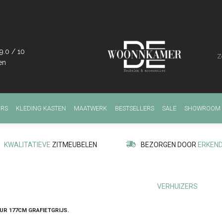
9.0
/
10
en
IRS
KLEDING KASTEN
MAATWERK
BESTSELLERS
SALE
SHOWROOM
KWALITATIEVE
ZITMEUBELEN
BEZORGEN DOOR
ERKEN
VERHUIZERS
UR 177CM GRAFIETGRIJS.