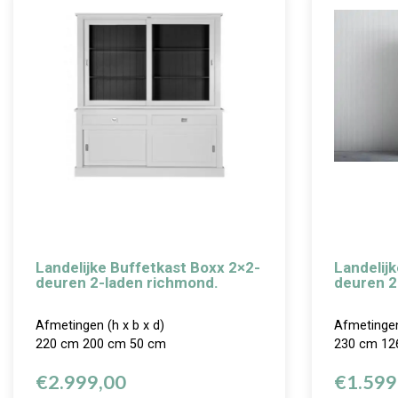
Landelijke Buffetkast Boxx 2×2-
Landelij
deuren 2-laden richmond.
deuren 2
Afmetingen (h x b x d)
Afmetingen
220 cm 200 cm 50 cm
230 cm 12
€
2.999,00
€
1.599