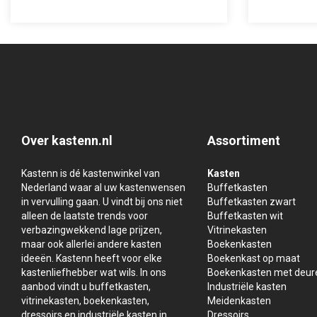
Over kastenn.nl
Assortiment
Kastenn is dé kastenwinkel van
Kasten
Nederland waar al uw kastenwensen
Buffetkasten
in vervulling gaan. U vindt bij ons niet
Buffetkasten zwart
alleen de laatste trends voor
Buffetkasten wit
verbazingwekkend lage prijzen,
Vitrinekasten
maar ook allerlei andere kasten
Boekenkasten
ideeën. Kastenn heeft voor elke
Boekenkast op maat
kastenliefhebber wat wils. In ons
Boekenkasten met deur
aanbod vindt u buffetkasten,
Industriële kasten
vitrinekasten, boekenkasten,
Meidenkasten
dressoirs en industriële kasten in
Dressoirs