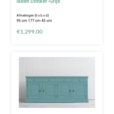
laden Donker-Grijs
Afmetingen (h x b x d)
95 cm 177 cm 45 cm
€
1.299,00