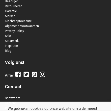
Bezorgen
Retourneren
Garantie
Merken
Klachtenprocedure
Algemene Voorwaarden
Privacy Policy
Sale
Maatwerk
Inspiratie
Blog
Volg ons!
Array
Contact
Showroom
Kastenn
Waterstraat 28 B
We gebruiken cookies op onze website om u de meest