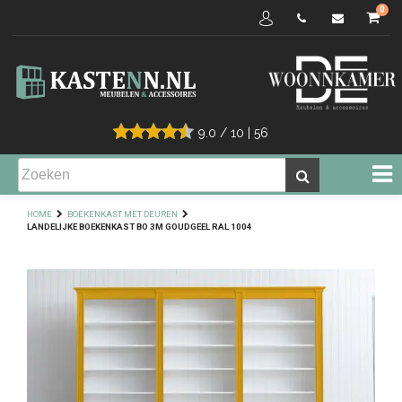
0
9.0
/
10
|
56
HOME
BOEKENKAST MET DEUREN
LANDELIJKE BOEKENKAST BO 3M GOUDGEEL RAL 1004