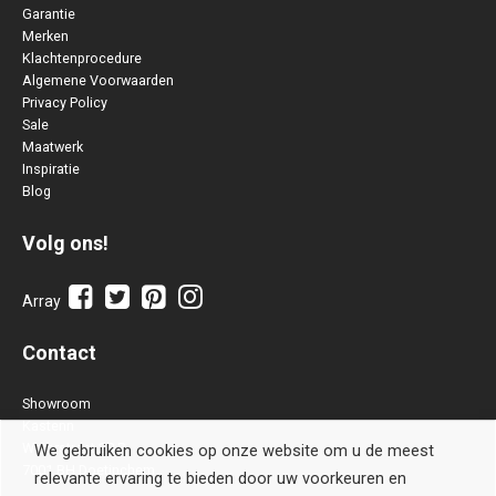
Garantie
Merken
Klachtenprocedure
Algemene Voorwaarden
Privacy Policy
Sale
Maatwerk
Inspiratie
Blog
Volg ons!
Array
Contact
Showroom
Kastenn
Waterstraat 28 B
We gebruiken cookies op onze website om u de meest
7001 BH Doetinchem
relevante ervaring te bieden door uw voorkeuren en